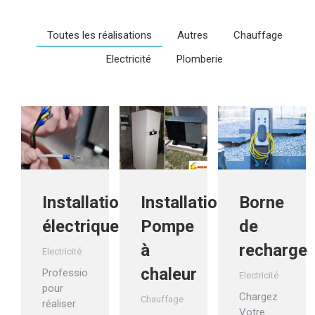
Toutes les réalisations
Autres
Chauffage
Electricité
Plomberie
Installation
Installation
Borne
électrique
Pompe
de
à
recharge
Electricité
chaleur
Professionnel
Electricité
pour
Chargez
Chauffage
réaliser
Votre