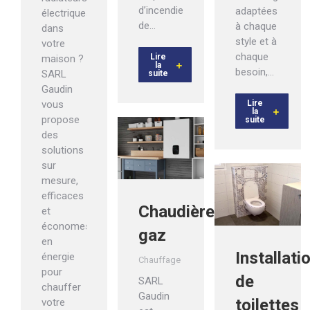
d’incendie,
adaptées
électriques
de…
à chaque
dans
style et à
votre
chaque
Lire
maison ?
la
besoin,…
SARL
suite
Gaudin
vous
Lire
la
propose
suite
des
solutions
sur
mesure,
efficaces
Chaudière
et
économes
gaz
en
Installati
énergie
Chauffage
pour
de
SARL
chauffer
Gaudin
toilettes
votre