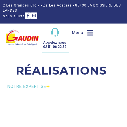
2 Les Grandes Croix - Za Les Acacias - 85430 LA BOISSIERE DES
LANDES
Nous suivre
Menu
Appelez nous
02 51 06 22 32
RÉALISATIONS
NOTRE EXPERTISE