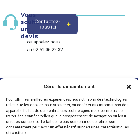
Vous
Contactez-
souhaitez
nous ici
un
devis
ou appelez nous
au 02 51 06 22 32
Gérer le consentement
POMPE À CHALEUR
ELECTRICITÉ
CHAUFFAGE
MAISON CONNECTÉE
PLOMBERIE
Pour offrir les meilleures expériences, nous utilisons des technologies
telles que les cookies pour stocker et/ou accéder aux informations des
Nous suivre
Za Les Acacias
appareils. Le fait de consentir à ces technologies nous permettra de
traiter des données telles que le comportement de navigation ou les ID
85430 La Boissière des Landes
uniques sur ce site. Le fait de ne pas consentir ou de retirer son
Tél. 02 51 06 22 32
consentement peut avoir un effet négatif sur certaines caractéristiques
QUI SOMMES-NOUS ?
et fonctions.
BLOG / RECRUTEMENT