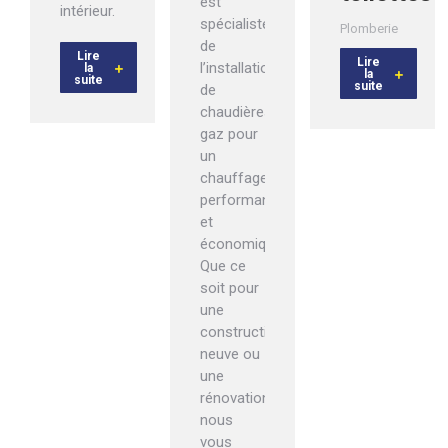
est
intérieur.
spécialiste
Plomberie
de
Lire
Lire
l’installation
la
la
suite
suite
de
chaudières
gaz pour
un
chauffage
performant
et
économique.
Que ce
soit pour
une
construction
neuve ou
une
rénovation,
nous
vous