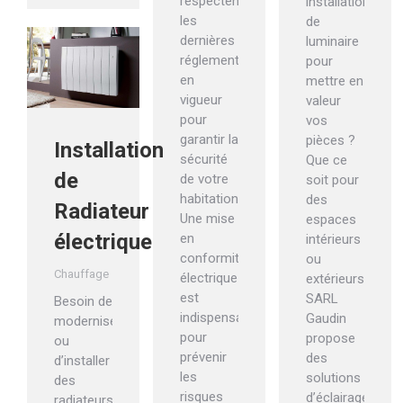
respectent
installation
les
de
dernières
luminaire
réglementations
pour
en
mettre en
vigueur
valeur
pour
vos
garantir la
pièces ?
Installation
sécurité
Que ce
de
de votre
soit pour
habitation.
des
Radiateur
Une mise
espaces
électrique
en
intérieurs
conformité
ou
Chauffage
électrique
extérieurs,
est
SARL
Besoin de
indispensable
Gaudin
moderniser
pour
propose
ou
prévenir
des
d’installer
les
solutions
des
risques
d’éclairage
radiateurs