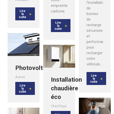
votre
l’installation
empreinte
de
carbone.
Lire
bornes
la
suite
de
Lire
recharge
la
suite
sécurisées
et
performantes
pour
recharger
votre
véhicule…
Photovoltaïques
Lire
Autres
Installation
la
suite
Lire
chaudière
la
suite
éco
Chauffage