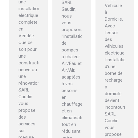
une
SARL
Véhicule
installation
Gaudin,
à
électrique
nous
Domicile.
complète
vous
Avec
en
proposons
l’essor
Vendée.
l’installation
des
Que ce
de
véhicules
soit pour
pompes
électriques,
une
à chaleur
l’installation
construction
Air/Eau et
d’une
neuve ou
Air/Air,
borne de
une
adaptées
recharge
rénovation,
à vos
à
SARL
besoins
domicile
Gaudin
en
devient
vous
chauffage
incontournable.
propose
et en
SARL
des
climatisation,
Gaudin
services
tout en
vous
sur
réduisant
propose
mesure.