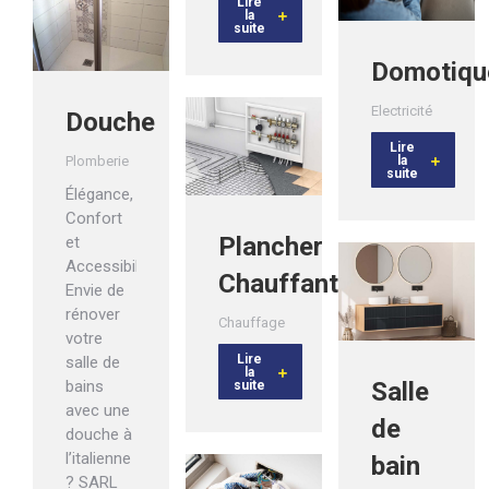
Lire
la
suite
Domotiqu
Electricité
Douche
Lire
Plomberie
la
suite
Élégance,
Confort
Plancher
et
Accessibilité
Chauffant
Envie de
rénover
Chauffage
votre
Lire
salle de
la
bains
Salle
suite
avec une
de
douche à
l’italienne
bain
? SARL