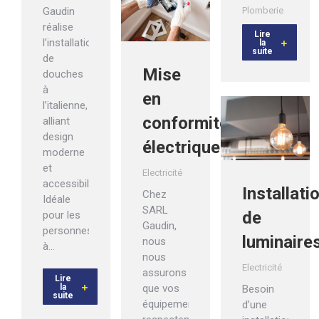
Gaudin
Plomberie
réalise
Lire
l’installation
la
suite
de
Mise
douches
à
en
l’italienne,
conformité
alliant
design
électrique
moderne
et
Electricité
accessibilité.
Installati
Chez
Idéale
SARL
de
pour les
Gaudin,
personnes
luminaire
nous
à…
nous
Electricité
assurons
Lire
la
que vos
Besoin
suite
équipements
d’une