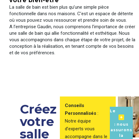
votre bien-être
La salle de bain est bien plus qu’une simple pièce
fonctionnelle dans nos maisons. C’est un espace de détente
où vous pouvez vous ressourcer et prendre soin de vous.
A l’entreprise Gaudin, nous comprenons l’importance de créer
une salle de bain qui allie fonctionnalité et esthétique. Nous
vous accompagnons dans chaque étape de votre projet, de la
conception à la réalisation, en tenant compte de vos besoins
et de vos préférences.
Créez
Conseils
Le
Personnalisés
:
votre
Notre équipe
: nous
d’experts vous
salle
assurons
la
accompagne dans le