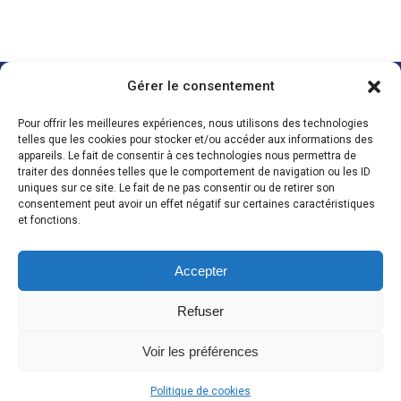
Gérer le consentement
POMPE À CHALEUR
ELECTRICITÉ
CHAUFFAGE
MAISON CONNECTÉE
PLOMBERIE
Pour offrir les meilleures expériences, nous utilisons des technologies
telles que les cookies pour stocker et/ou accéder aux informations des
Nous suivre
Za Les Acacias
appareils. Le fait de consentir à ces technologies nous permettra de
traiter des données telles que le comportement de navigation ou les ID
85430 La Boissière des Landes
uniques sur ce site. Le fait de ne pas consentir ou de retirer son
Tél. 02 51 06 22 32
consentement peut avoir un effet négatif sur certaines caractéristiques
QUI SOMMES-NOUS ?
et fonctions.
BLOG / RECRUTEMENT
Accepter
Refuser
Voir les préférences
Politique de cookies
© Copyright SARL GAUDIN
Mention légales
Politique de Confidentialité