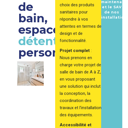
de
maintenanc
choix des produits
et le SAV
sanitaires pour
de nos
bain,
installation
répondre à vos
espace
attentes en termes de
design et de
détente
fonctionnalité.
personnalisée
Projet complet
:
Nous prenons en
charge votre projet de
salle de bain de A à Z,
en vous proposant
une solution qui inclut
la conception, la
coordination des
travaux et l’installation
des équipements.
Accessibilité et