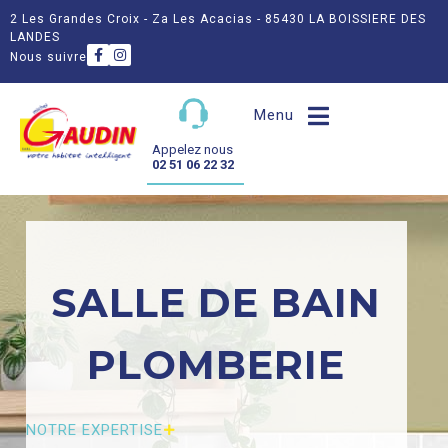
2 Les Grandes Croix - Za Les Acacias - 85430 LA BOISSIERE DES
LANDES
Nous suivre
Menu
Appelez nous
02 51 06 22 32
SALLE DE BAIN
PLOMBERIE
NOTRE EXPERTISE