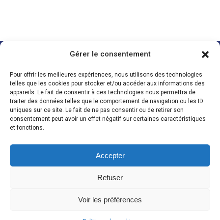
Gérer le consentement
POMPE À CHALEUR
ELECTRICITÉ
CHAUFFAGE
MAISON CONNECTÉE
PLOMBERIE
Pour offrir les meilleures expériences, nous utilisons des technologies
telles que les cookies pour stocker et/ou accéder aux informations des
Nous suivre
Za Les Acacias
appareils. Le fait de consentir à ces technologies nous permettra de
traiter des données telles que le comportement de navigation ou les ID
85430 La Boissière des Landes
uniques sur ce site. Le fait de ne pas consentir ou de retirer son
Tél. 02 51 06 22 32
consentement peut avoir un effet négatif sur certaines caractéristiques
QUI SOMMES-NOUS ?
et fonctions.
BLOG / RECRUTEMENT
Accepter
Refuser
Voir les préférences