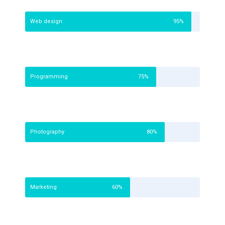
Web design
95%
Programming
75%
Photography
80%
Marketing
60%