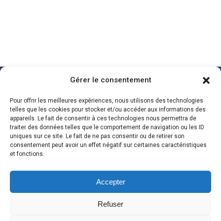
Gérer le consentement
POMPE À CHALEUR
ELECTRICITÉ
CHAUFFAGE
MAISON CONNECTÉE
PLOMBERIE
Pour offrir les meilleures expériences, nous utilisons des technologies
telles que les cookies pour stocker et/ou accéder aux informations des
Nous suivre
Za Les Acacias
appareils. Le fait de consentir à ces technologies nous permettra de
traiter des données telles que le comportement de navigation ou les ID
85430 La Boissière des Landes
uniques sur ce site. Le fait de ne pas consentir ou de retirer son
Tél. 02 51 06 22 32
consentement peut avoir un effet négatif sur certaines caractéristiques
QUI SOMMES-NOUS ?
et fonctions.
BLOG / RECRUTEMENT
Accepter
Refuser